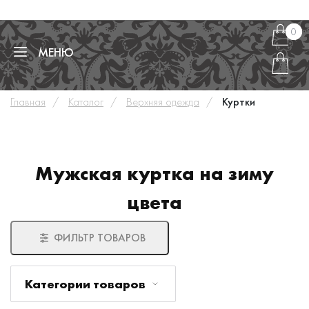
0
0
МЕНЮ
Главная
Каталог
Верхняя одежда
Куртки
Мужская куртка на зиму
цвета
ФИЛЬТР ТОВАРОВ
Категории товаров